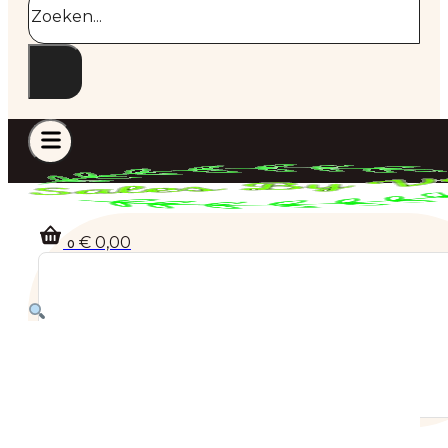
€
0,00
0
Geen producten in de winkelwagen.