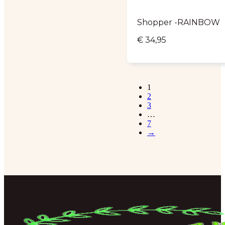
Shopper -RAINBOW
€
34,95
1
2
3
…
7
→