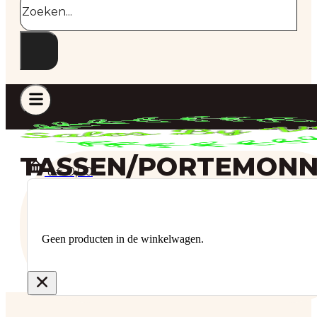
TASSEN/PORTEMONN
€
0,00
0
Geen producten in de winkelwagen.