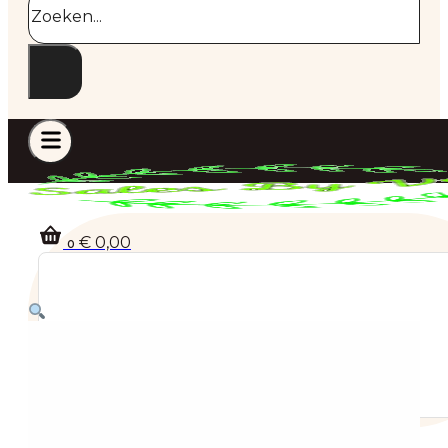
€
0,00
0
Geen producten in de winkelwagen.