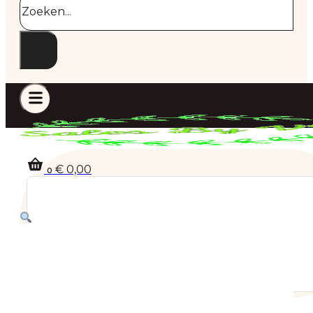
€
0,00
0
Geen producten in de winkelwagen.