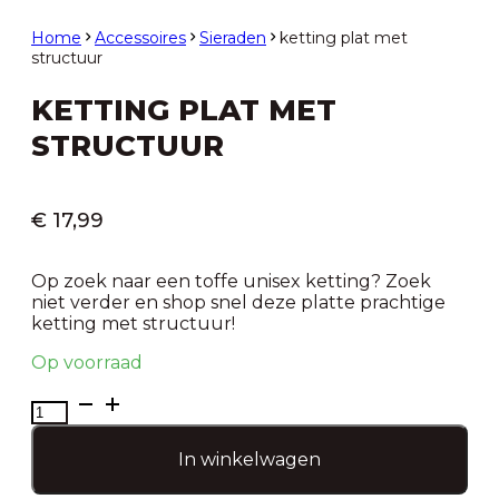
Home
Accessoires
Sieraden
ketting plat met
structuur
KETTING PLAT MET
STRUCTUUR
€
17,99
Op zoek naar een toffe unisex ketting? Zoek
niet verder en shop snel deze platte prachtige
ketting met structuur!
Op voorraad
ketting
plat
met
In winkelwagen
structuur
aantal