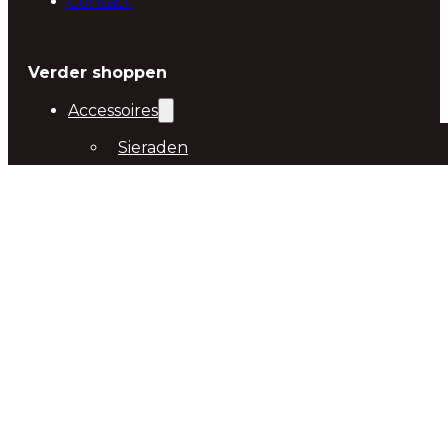
Contact
Verder shoppen
Accessoires
Sieraden
Sjaals
Hair Essentials
Tassen/Portemonnees
Telefoon Accessoires
Verzorging
Geschenkset