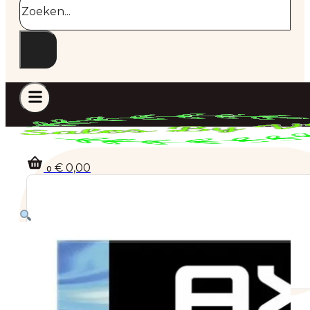
€
0,00
0
Geen producten in de winkelwagen.