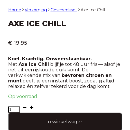
Home
Verzorging
Geschenkset
Axe Ice Chill
AXE ICE CHILL
€
19,95
Koel. Krachtig. Onweerstaanbaar.
Met
Axe Ice Chill
blijf je tot 48 uur fris — alsof je
net uit een ijskoude duik komt. De
verkwikkende mix van
bevroren citroen en
munt
geeft je een instant boost, zodat jij altijd
relaxed én zelfverzekerd voor de dag komt.
Op voorraad
Axe
Ice
Chill
In winkelwagen
aantal