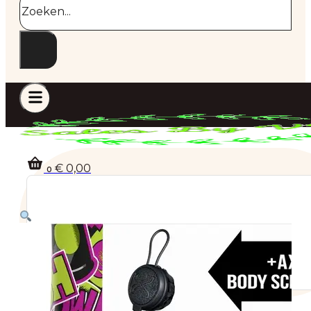
€
0,00
0
Geen producten in de winkelwagen.