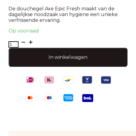
De douchegel Axe Epic Fresh maakt van de
dagelijkse noodzaak van hygiëne een unieke
verfrissende ervaring.
Op voorraad
AXE
Epic
Fresh+
In winkelwagen
Axe
Body
Scrubber
aantal