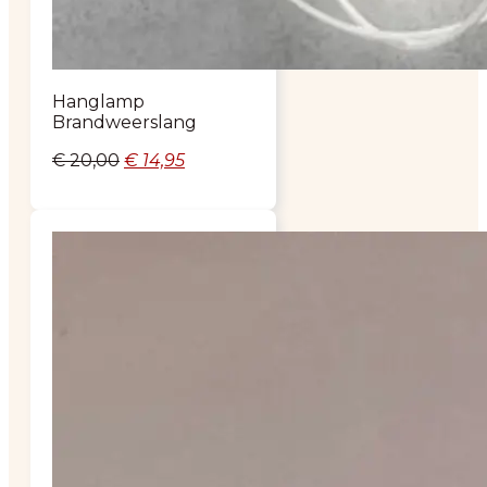
Hanglamp
Brandweerslang
Oorspronkelijke
Huidige
€
20,00
€
14,95
prijs
prijs
was:
is:
€ 20,00.
€ 14,95.