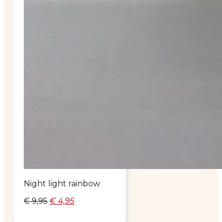
Night light rainbow
Oorspronkelijke
Huidige
€
9,95
€
4,95
prijs
prijs
was:
is: