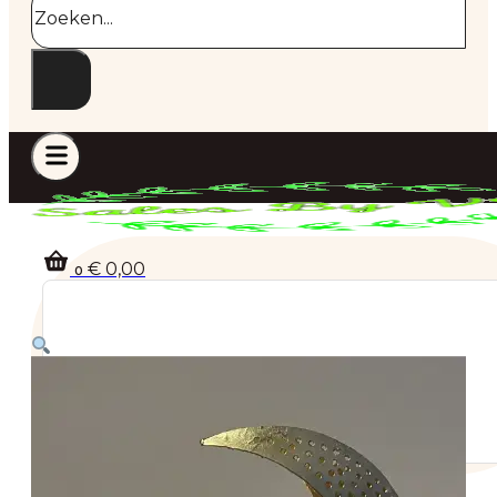
€
0,00
0
Geen producten in de winkelwagen.