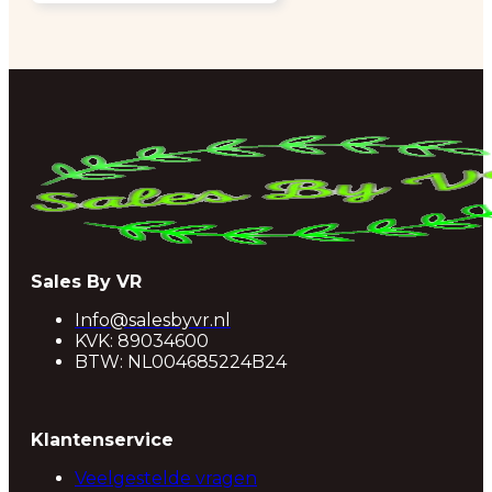
€ 9,95.
€ 4,95.
Sales By VR
Info@salesbyvr.nl
KVK: 89034600
BTW: NL004685224B24
Klantenservice
Veelgestelde vragen