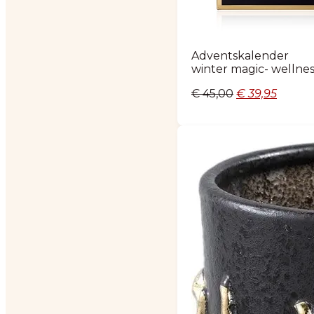
Adventskalender
winter magic- wellnes
Oorspronkelij
Huidig
€
45,00
€
39,95
prijs
prijs
was:
is:
€ 45,00.
€ 39,95