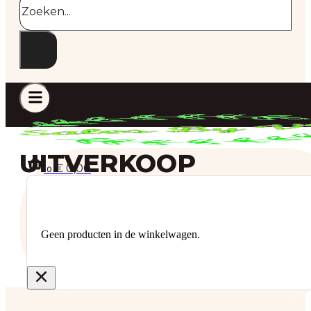
UITVERKOOP
€
0,00
0
Geen producten in de winkelwagen.