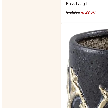
Basis Laag L
Oorspronkelij
Huidi
€
35,00
€
22,00
prijs
prijs
was:
is:
€ 35,00.
€ 22,0