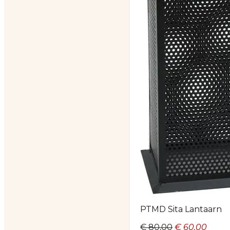
PTMD Sita Lantaarn
Oorspronkeli
Huidi
€
80,00
€
60,00