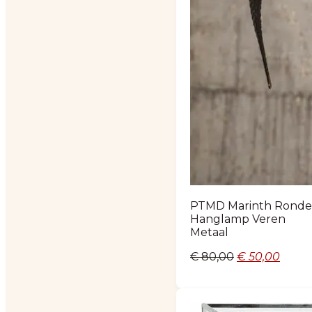
PTMD Marinth Ronde
Hanglamp Veren
Metaal
Oorspronkeli
Huidi
€
80,00
€
50,00
prijs
prijs
was:
is:
€ 80,00.
€ 50,