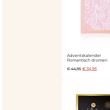
Adventskalender
Romantisch dromen
Oorspronkelij
Huidig
€
44,95
€
34,95
prijs
prijs
was:
is:
€ 44,95.
€ 34,95