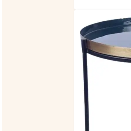
prijs
prijs
was:
is:
€ 32,95.
€ 19,95.