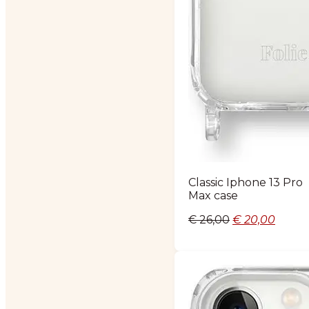
Classic Iphone 13 Pro
Max case
Oorspronkelij
Huidi
€
26,00
€
20,00
prijs
prijs
was:
is:
€ 26,00.
€ 20,0