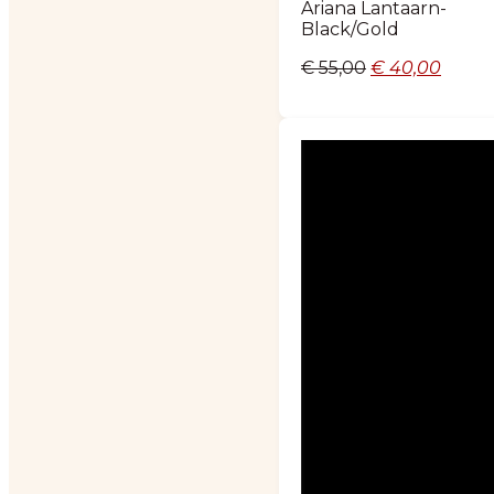
Ariana Lantaarn-
Black/Gold
Oorspronkelij
Huidi
€
55,00
€
40,00
prijs
prijs
was:
is:
€ 55,00.
€ 40,0