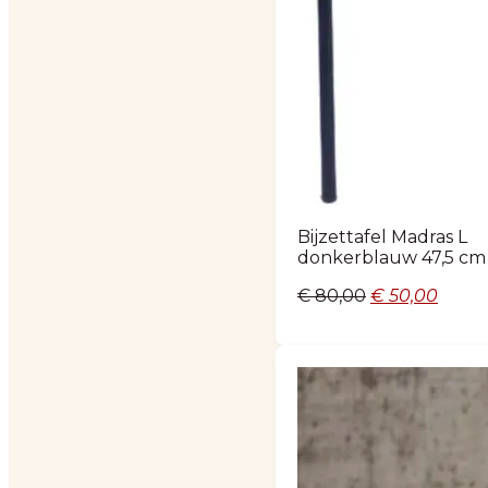
Bijzettafel Madras L
donkerblauw 47,5 cm
Oorspronkeli
Huidi
€
80,00
€
50,00
prijs
prijs
was:
is:
€ 80,00.
€ 50,