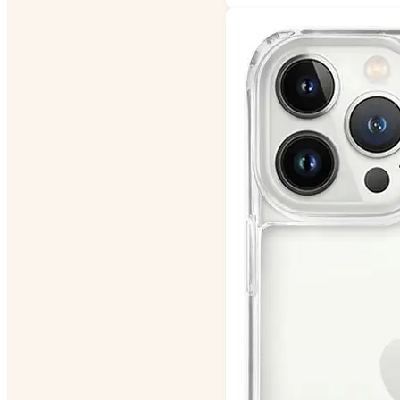
was:
is:
€ 26,00.
€ 20,0