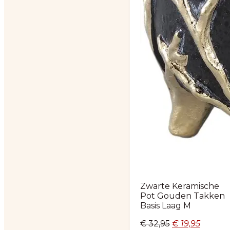
Zwarte Keramische
Pot Gouden Takken
Basis Laag M
Oorspronkelij
Huidig
€
32,95
€
19,95