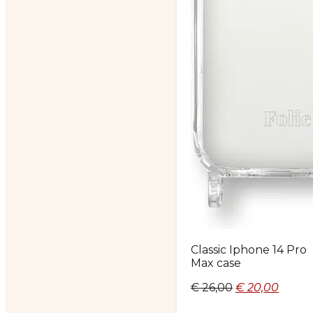
Classic Iphone 14 Pro
Max case
Oorspronkelij
Huidi
€
26,00
€
20,00
prijs
prijs