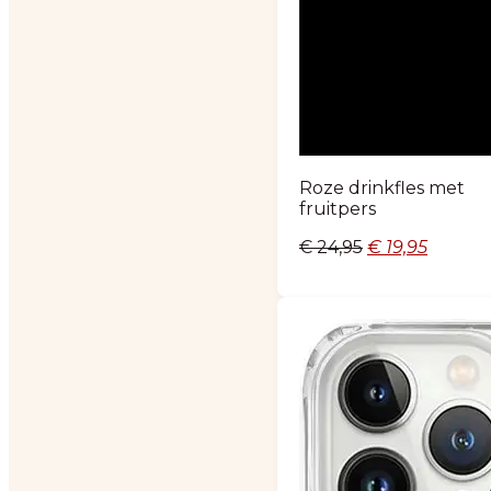
Roze drinkfles met
fruitpers
Oorspronkelij
Huidig
€
24,95
€
19,95
prijs
prijs
was:
is:
€ 24,95.
€ 19,95.