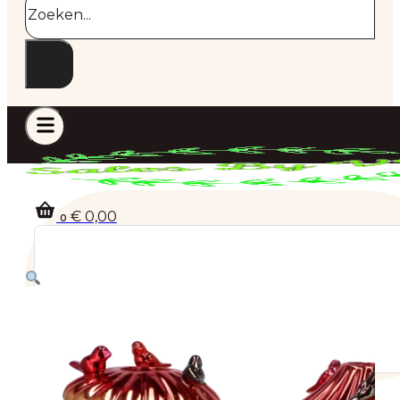
€
0,00
0
Geen producten in de winkelwagen.