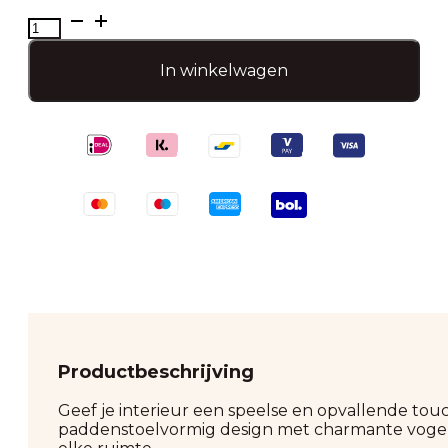
Vaas
Vogel
Paddenstoel
In winkelwagen
20cm
Rood-
set
van
3
aantal
Productbeschrijving
Geef je interieur een speelse en opvallende to
paddenstoelvormig design met charmante vogelde