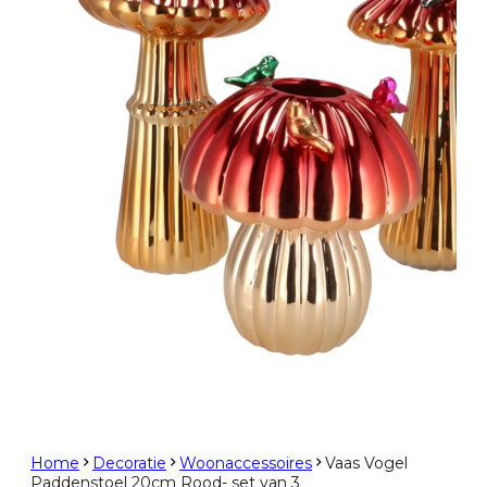
Home
Decoratie
Woonaccessoires
Vaas Vogel
Paddenstoel 20cm Rood- set van 3