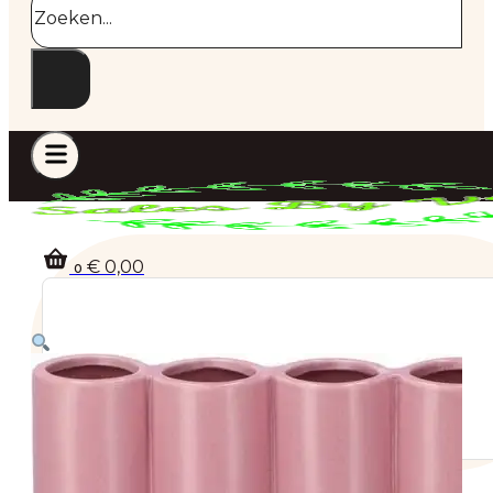
€
0,00
0
Geen producten in de winkelwagen.