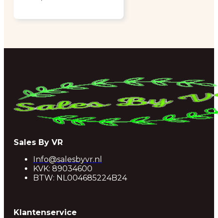
Sales By VR
Info@salesbyvr.nl
KVK: 89034600
BTW: NL004685224B24
Klantenservice