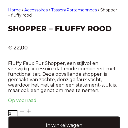
Home
Accessoires
Tassen/Portemonnees
Shopper
– fluffy rood
SHOPPER – FLUFFY ROOD
€
22,00
Fluffy Faux Fur Shopper, een stijlvol en
veelzijdig accessoire dat mode combineert met
functionaliteit. Deze opvallende shopper is
gemaakt van zachte, donzige faux vacht,
waardoor het niet alleen een statement-stuk is,
maar ook een genot om mee te nemen.
Op voorraad
Shopper
–
fluffy
In winkelwagen
rood