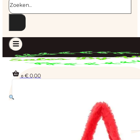
€
0,00
0
Geen producten in de winkelwagen.