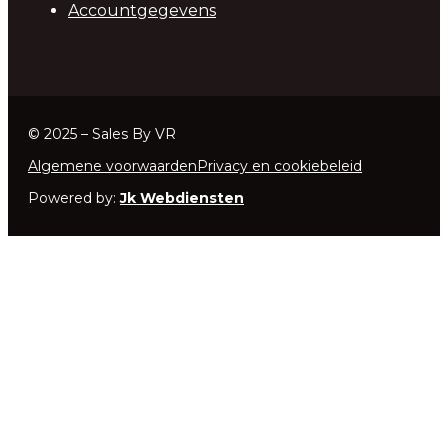
Accountgegevens
© 2025 – Sales By VR
Algemene voorwaarden
Privacy en cookiebeleid
Powered by:
Jk Webdiensten