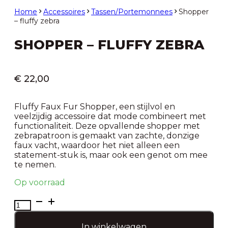
Home
Accessoires
Tassen/Portemonnees
Shopper
– fluffy zebra
SHOPPER – FLUFFY ZEBRA
€
22,00
Fluffy Faux Fur Shopper, een stijlvol en
veelzijdig accessoire dat mode combineert met
functionaliteit. Deze opvallende shopper met
zebrapatroon is gemaakt van zachte, donzige
faux vacht, waardoor het niet alleen een
statement-stuk is, maar ook een genot om mee
te nemen.
Op voorraad
Shopper
-
fluffy
In winkelwagen
zebra