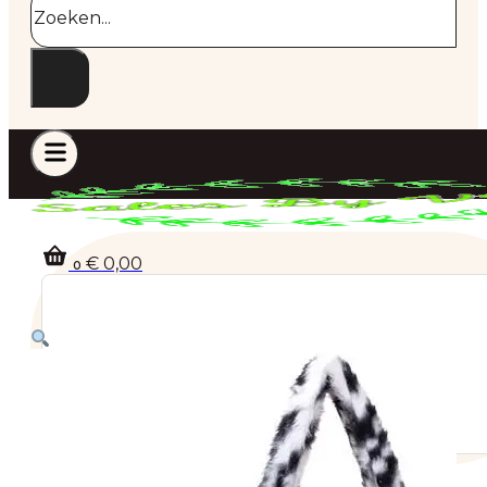
€
0,00
0
Geen producten in de winkelwagen.