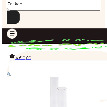
€
0,00
0
Geen producten in de winkelwagen.