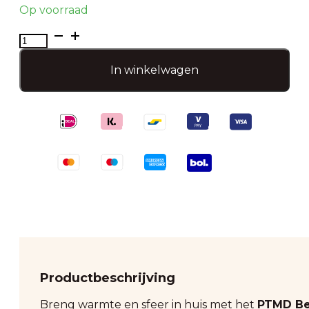
Op voorraad
PTMD
tafellamp
Besh
In winkelwagen
S-
Led
aantal
Productbeschrijving
Breng warmte en sfeer in huis met het
PTMD Be