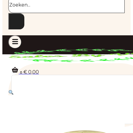
€
0,00
0
Geen producten in de winkelwagen.