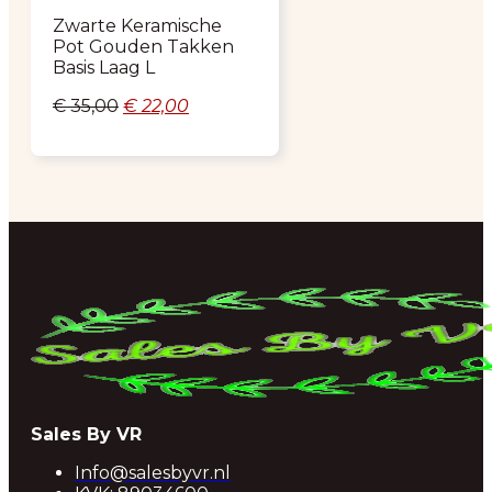
Zwarte Keramische
Pot Gouden Takken
Basis Laag L
Oorspronkelijke
Huidige
€
35,00
€
22,00
prijs
prijs
was:
is:
€ 35,00.
€ 22,00.
Sales By VR
Info@salesbyvr.nl