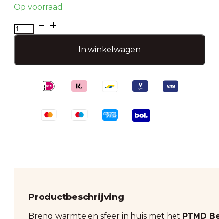
Op voorraad
PTMD
tafellamp
Besh
In winkelwagen
M-
Led
aantal
Productbeschrijving
Breng warmte en sfeer in huis met het
PTMD Be