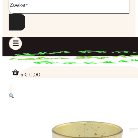
€
0,00
0
Geen producten in de winkelwagen.