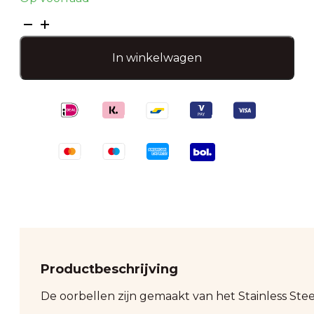
Oorbel
bali
zon
In winkelwagen
met
steentjes
aantal
Productbeschrijving
De oorbellen zijn gemaakt van het Stainless Stee