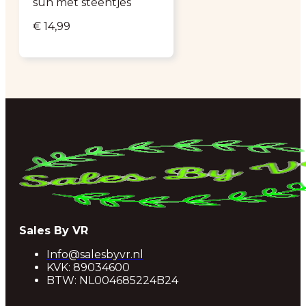
sun met steentjes
€
14,99
Sales By VR
Info@salesbyvr.nl
KVK: 89034600
BTW: NL004685224B24