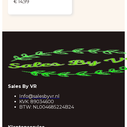
€
14,99
Sales By VR
Info@salesbyvr.nl
KVK: 89034600
BTW: NL004685224B24