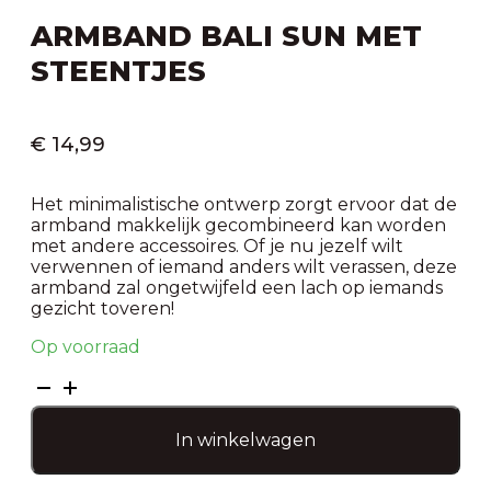
ARMBAND BALI SUN MET
STEENTJES
€
14,99
Het minimalistische ontwerp zorgt ervoor dat de
armband makkelijk gecombineerd kan worden
met andere accessoires. Of je nu jezelf wilt
verwennen of iemand anders wilt verassen, deze
armband zal ongetwijfeld een lach op iemands
gezicht toveren!
Op voorraad
Armband
bali
sun
In winkelwagen
met
steentjes
aantal