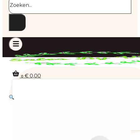
€
0,00
0
Geen producten in de winkelwagen.