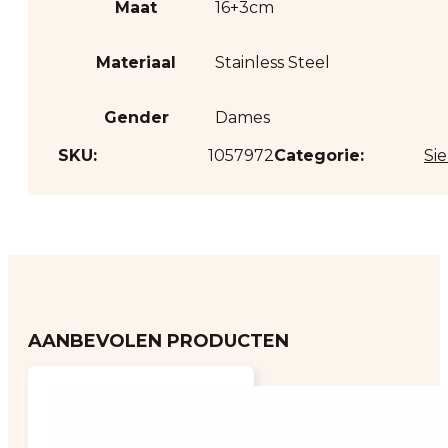
Maat
16+3cm
Materiaal
Stainless Steel
Gender
Dames
SKU:
1057972
Categorie:
Si
AANBEVOLEN PRODUCTEN