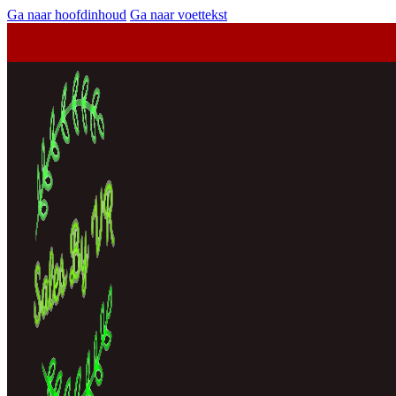
Ga naar hoofdinhoud
Ga naar voettekst
Vóór 13:00 besteld, vandaag verzonden
Vanaf €20,- gratis verzending in Nederland
Vóór 13:00 besteld, vandaag verzonden
Vanaf €20,- gratis verzending in Nederland
Vóór 13:00 besteld, vandaag verzonden
Vanaf €20,- gratis verzending in Nederland