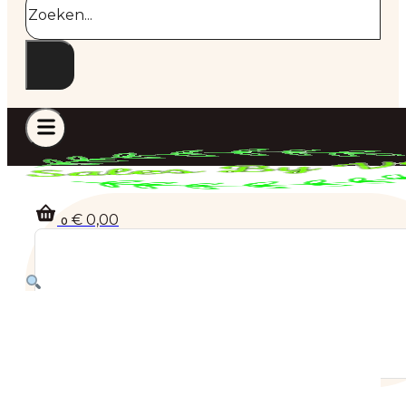
€
0,00
0
Geen producten in de winkelwagen.