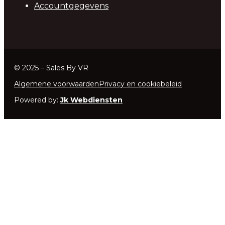
Accountgegevens
© 2025 – Sales By VR
Algemene voorwaarden
Privacy en cookiebeleid
Powered by:
Jk Webdiensten