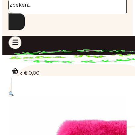
€
0,00
0
Geen producten in de winkelwagen.