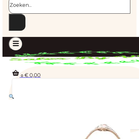
€
0,00
0
Geen producten in de winkelwagen.