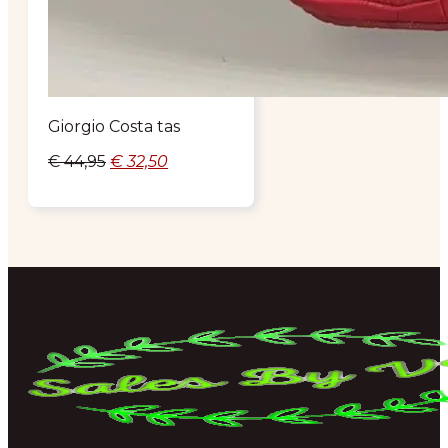
Giorgio Costa tas
Oorspronkelijke
Huidige
€
44,95
€
32,50
prijs
prijs
was:
is:
€ 44,95.
€ 32,50.