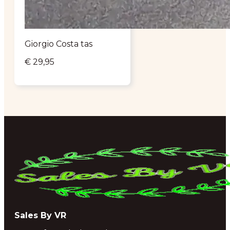
Giorgio Costa tas
€
29,95
Sales By VR