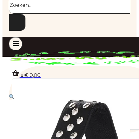
€
0,00
0
Geen producten in de winkelwagen.