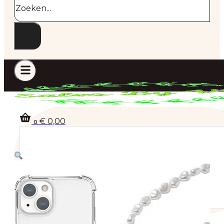
€
0,00
0
Geen producten in de winkelwagen.