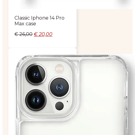
Classic Iphone 14 Pro
Max case
Oorspronkelijke
Huidige
€
26,00
€
20,00
prijs
prijs
was:
is:
€ 26,00.
€ 20,00.