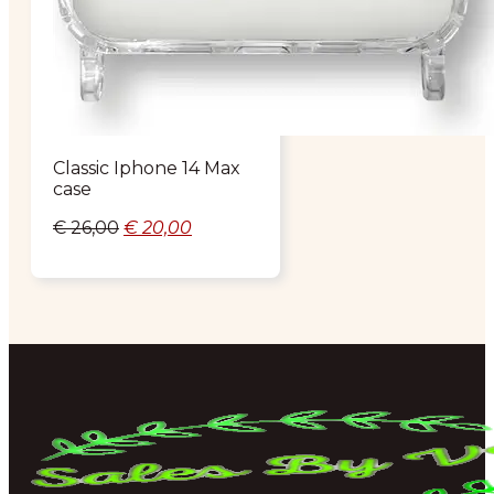
Classic Iphone 14 Max
case
Oorspronkelijke
Huidige
€
26,00
€
20,00
prijs
prijs
was:
is:
€ 26,00.
€ 20,00.