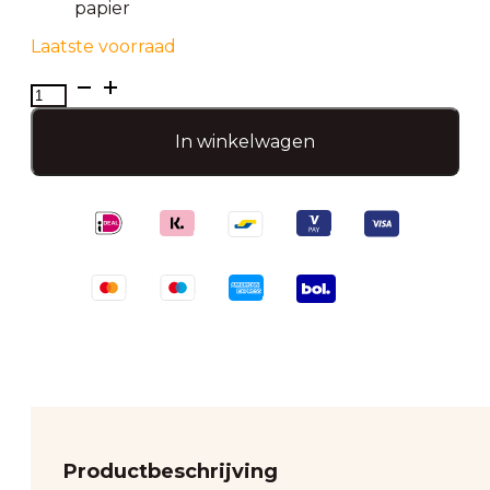
papier
Laatste voorraad
Frozen
2
-
In winkelwagen
Kleurboek
aantal
Productbeschrijving