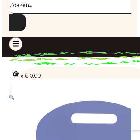
€
0,00
0
Geen producten in de winkelwagen.