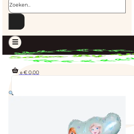
€
0,00
0
Geen producten in de winkelwagen.