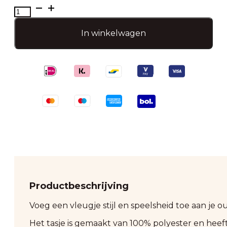
faux
fur
tasje-
In winkelwagen
panterprint
aantal
Productbeschrijving
Voeg een vleugje stijl en speelsheid toe aan je out
Het tasje is gemaakt van 100% polyester en heeft 