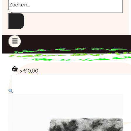
€
0,00
0
Geen producten in de winkelwagen.