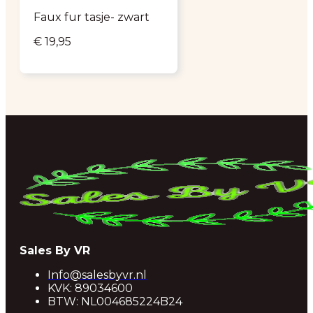
Faux fur tasje- zwart
€
19,95
Sales By VR
Info@salesbyvr.nl
KVK: 89034600
BTW: NL004685224B24