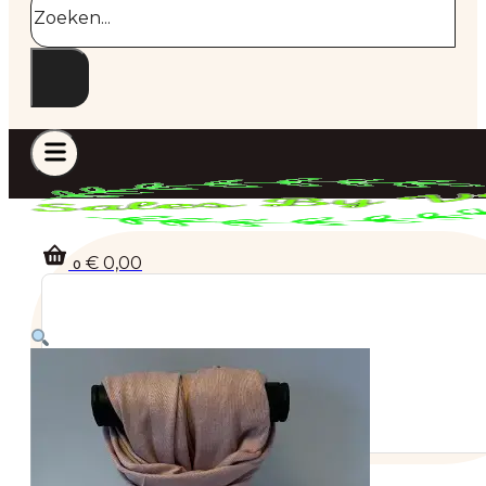
€
0,00
0
Geen producten in de winkelwagen.