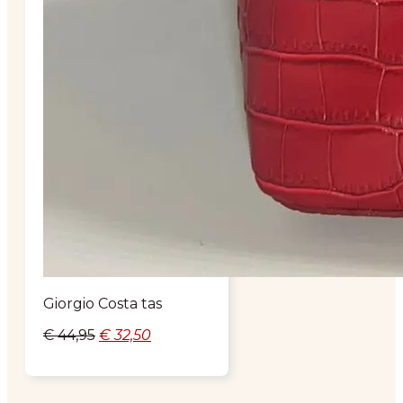
Giorgio Costa tas
Oorspronkelijke
Huidige
€
44,95
€
32,50
prijs
prijs
was:
is:
€ 44,95.
€ 32,50.