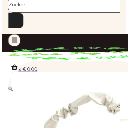
€
0,00
0
Geen producten in de winkelwagen.