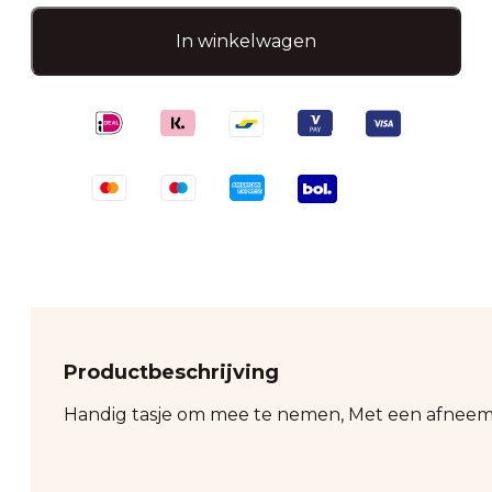
Costa
tas
In winkelwagen
aantal
Productbeschrijving
Handig tasje om mee te nemen, Met een afneem