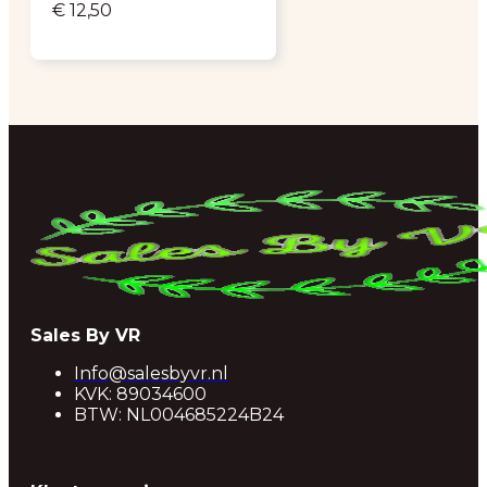
€
12,50
Sales By VR
Info@salesbyvr.nl
KVK: 89034600
BTW: NL004685224B24