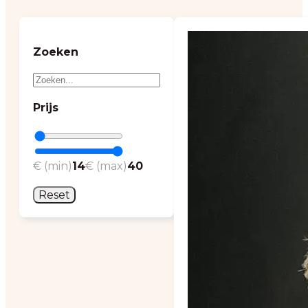
Zoeken
Prijs
€ (min)
14
€ (max)
40
Reset