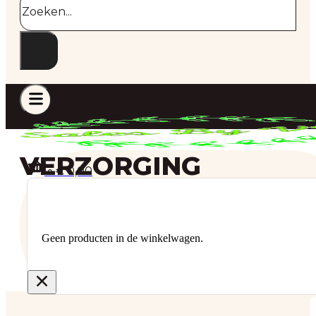
VERZORGING
€
0,00
0
Geen producten in de winkelwagen.