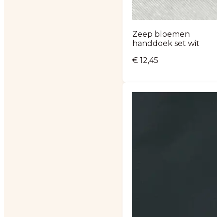
Zeep bloemen
handdoek set wit
€
12,45