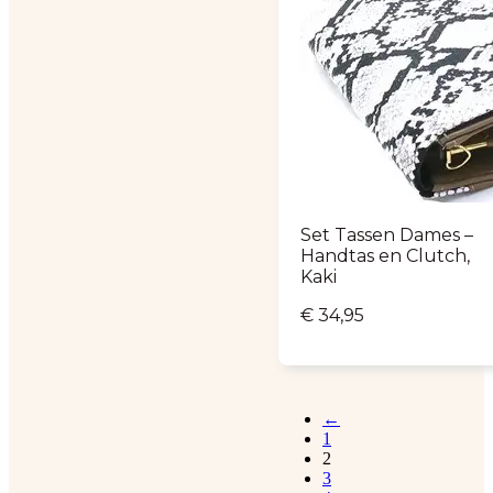
Set Tassen Dames –
Handtas en Clutch,
Kaki
€
34,95
←
1
2
3