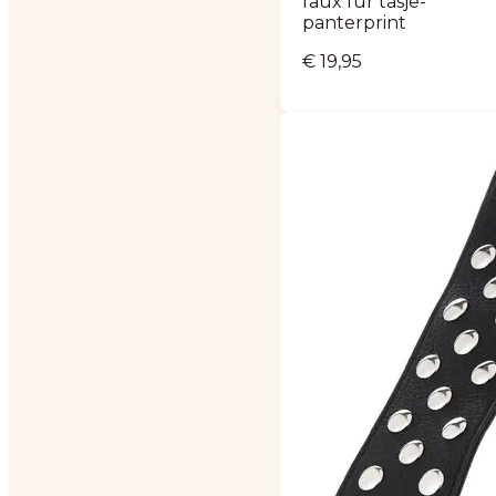
faux fur tasje-
panterprint
€
19,95