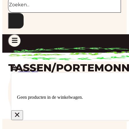
TASSEN/PORTEMONN
€
0,00
0
Geen producten in de winkelwagen.