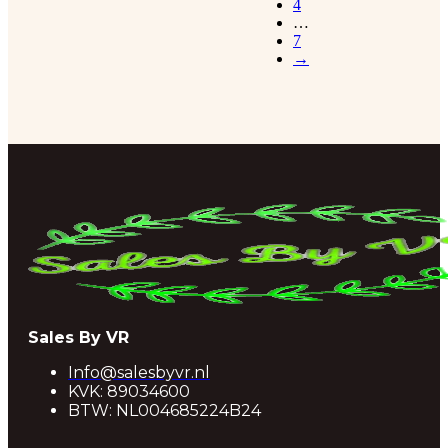
4
…
7
→
Sales By VR
Info@salesbyvr.nl
KVK: 89034600
BTW: NL004685224B24