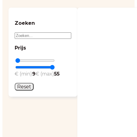
Zoeken
Prijs
€ (min)
9
€ (max)
55
Reset