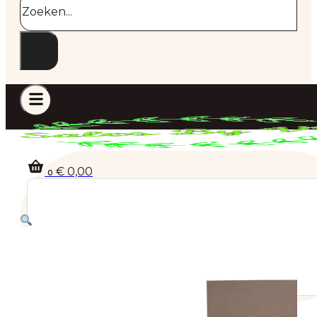
€
0,00
0
Geen producten in de winkelwagen.