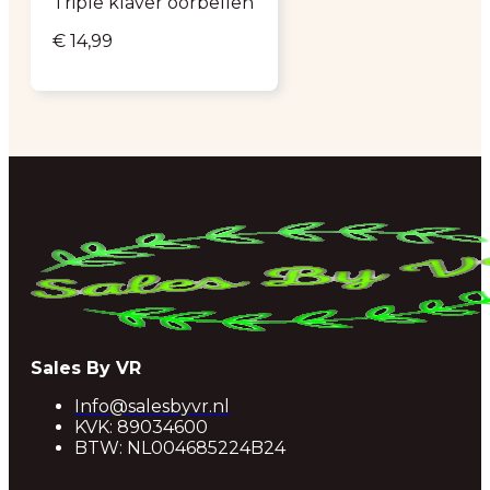
Triple klaver oorbellen
€
14,99
Sales By VR
Info@salesbyvr.nl
KVK: 89034600
BTW: NL004685224B24