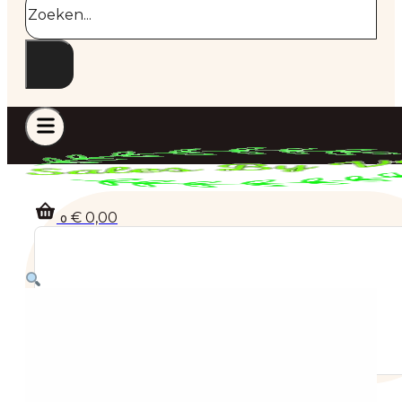
€
0,00
0
Geen producten in de winkelwagen.