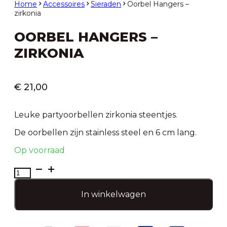
Home
Accessoires
Sieraden
Oorbel Hangers –
zirkonia
OORBEL HANGERS –
ZIRKONIA
€
21,00
Leuke partyoorbellen zirkonia steentjes.
De oorbellen zijn stainless steel en 6 cm lang.
Op voorraad
Oorbel
Hangers
-
In winkelwagen
zirkonia
aantal