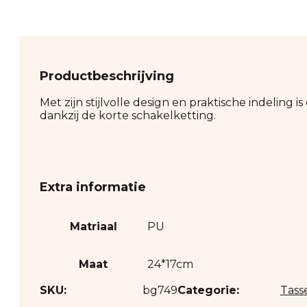
Productbeschrijving
Met zijn stijlvolle design en praktische indeling
dankzij de korte schakelketting.
Extra informatie
Matriaal
PU
Maat
24*17cm
SKU:
bg749
Categorie:
Tass