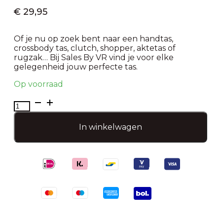
€
29,95
Of je nu op zoek bent naar een handtas,
crossbody tas, clutch, shopper, aktetas of
rugzak… Bij Sales By VR vind je voor elke
gelegenheid jouw perfecte tas.
Op voorraad
Luxe
crossbody
tas
In winkelwagen
aantal