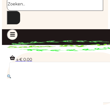
€
0,00
0
Geen producten in de winkelwagen.