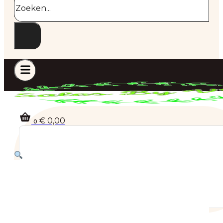
€
0,00
0
Geen producten in de winkelwagen.