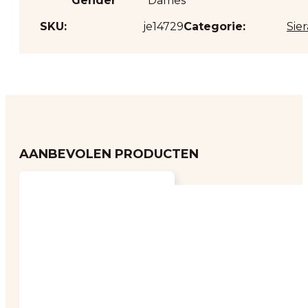
Gender
Dames
SKU:
je14729
Categorie:
Sie
AANBEVOLEN PRODUCTEN