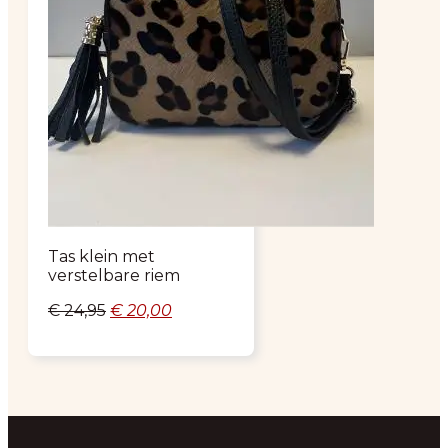
Tas klein met
verstelbare riem
Oorspronkelijke
Huidige
€
24,95
€
20,00
prijs
prijs
was:
is:
€ 24,95.
€ 20,00.