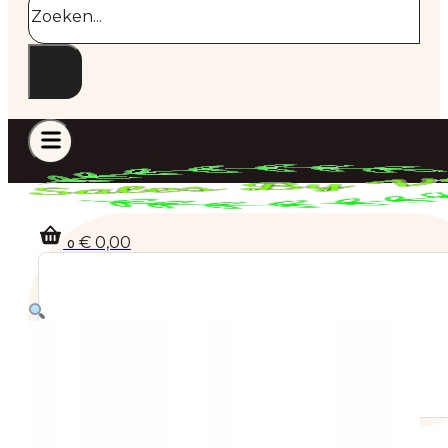
€
0,00
0
Geen producten in de winkelwagen.