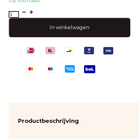
Op voorraad
Kleine
portemonnee
-
In winkelwagen
small
wallet-
Zilver
aantal
Productbeschrijving