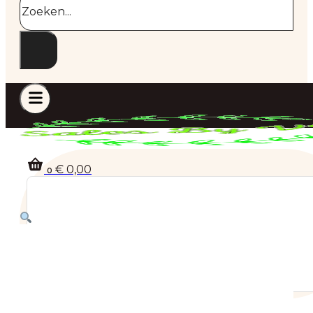
€
0,00
0
Geen producten in de winkelwagen.