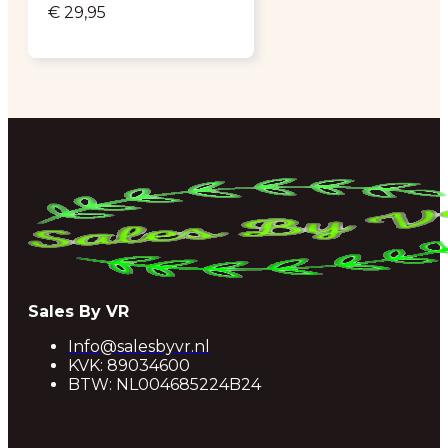
€
29,95
Sales By VR
Info@salesbyvr.nl
KVK: 89034600
BTW: NL004685224B24