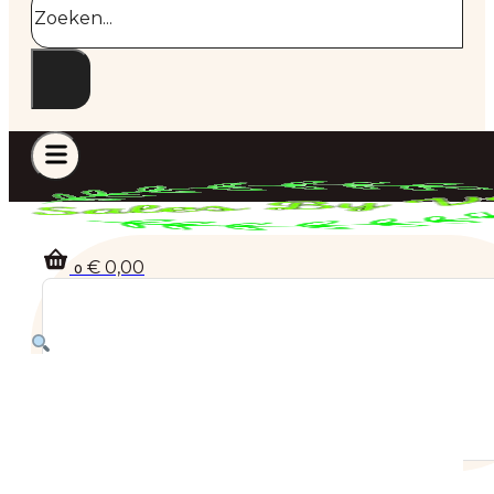
€
0,00
0
Geen producten in de winkelwagen.