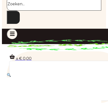
€
0,00
0
Geen producten in de winkelwagen.