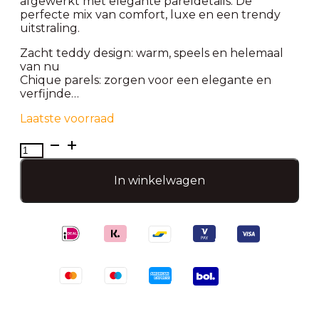
afgewerkt met elegante pareldetails. De
perfecte mix van comfort, luxe en een trendy
uitstraling.
Zacht teddy design: warm, speels en helemaal
van nu
Chique parels: zorgen voor een elegante en
verfijnde…
Laatste voorraad
Haarklem
met
teddy
In winkelwagen
en
parels-
Zwart
aantal