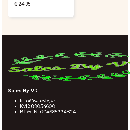
€
24,95
Sales By VR
Info@salesbyvr.nl
KVK: 89034600
BTW: NL004685224B24