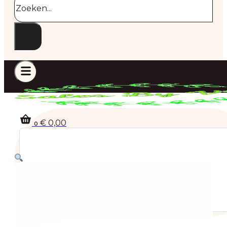
€
0,00
0
Geen producten in de winkelwagen.