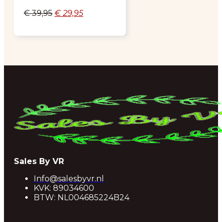
Oorspronkelijke
Huidige
€
39,95
€
29,95
prijs
prijs
was:
is:
€ 39,95.
€ 29,95.
Sales By VR
Info@salesbyvr.nl
KVK: 89034600
BTW: NL004685224B24