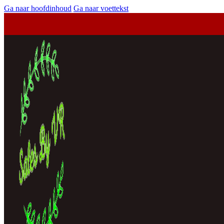
Ga naar hoofdinhoud
Ga naar voettekst
…