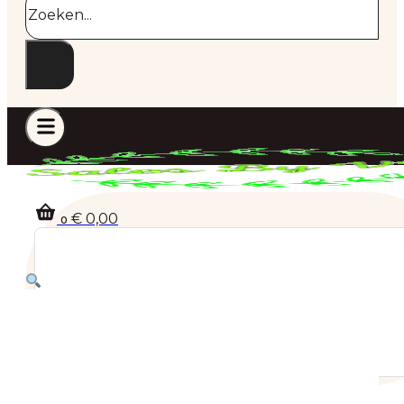
€
0,00
0
Geen producten in de winkelwagen.