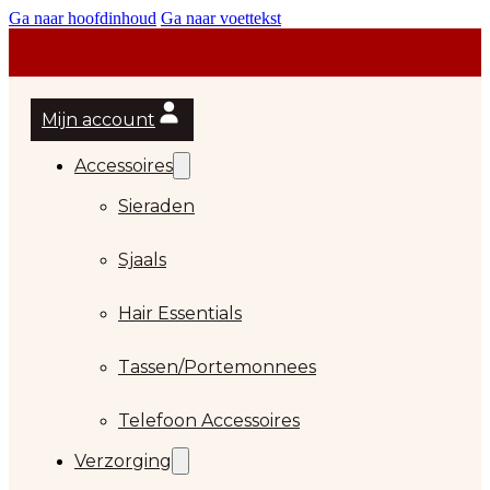
Ga naar hoofdinhoud
Ga naar voettekst
d
Mijn account
Accessoires
d
Sieraden
Sjaals
d
Hair Essentials
Tassen/Portemonnees
Telefoon Accessoires
Verzorging