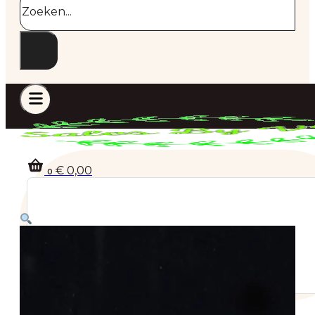
€
0,00
0
Geen producten in de winkelwagen.