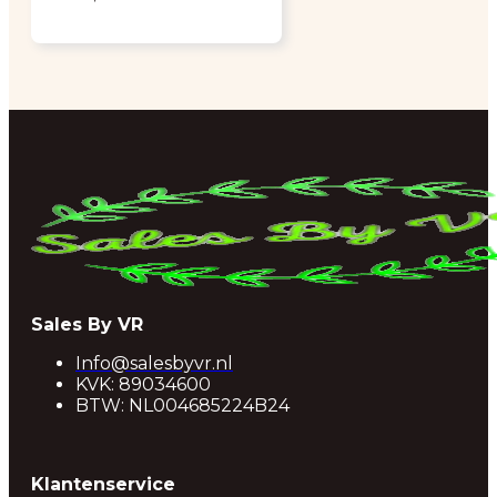
Sales By VR
Info@salesbyvr.nl
KVK: 89034600
BTW: NL004685224B24
Klantenservice