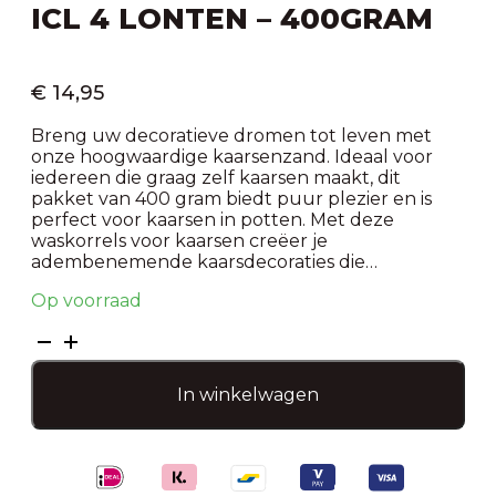
ICL 4 LONTEN – 400GRAM
€
14,95
Breng uw decoratieve dromen tot leven met
onze hoogwaardige kaarsenzand. Ideaal voor
iedereen die graag zelf kaarsen maakt, dit
pakket van 400 gram biedt puur plezier en is
perfect voor kaarsen in potten. Met deze
waskorrels voor kaarsen creëer je
adembenemende kaarsdecoraties die…
Op voorraad
Kaarsenzand
-
Roze
In winkelwagen
-
icl
4
lonten
-