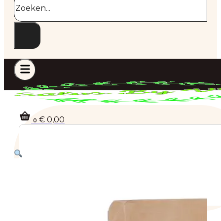
€
0,00
0
Geen producten in de winkelwagen.