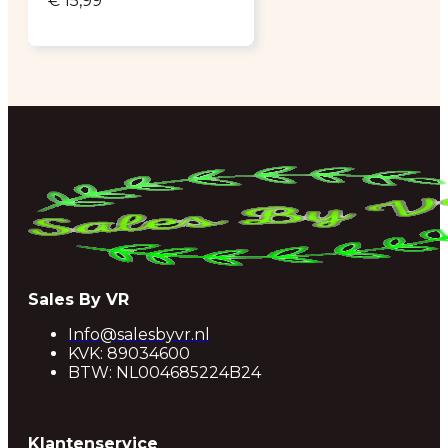
€
15,99
Sales By VR
Info@salesbyvr.nl
KVK: 89034600
BTW: NL004685224B24
Klantenservice