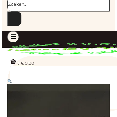
€
0,00
0
Geen producten in de winkelwagen.