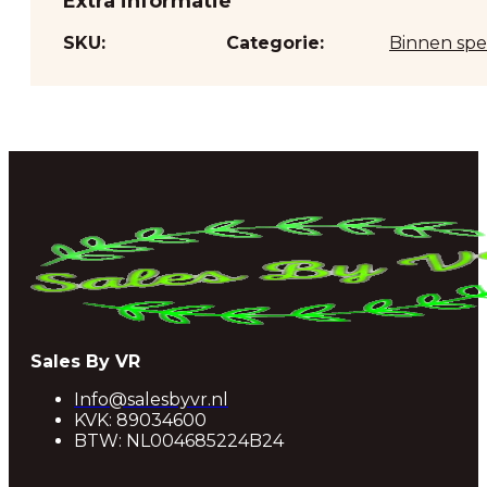
Extra informatie
SKU:
Categorie:
Binnen sp
Sales By VR
Info@salesbyvr.nl
KVK: 89034600
BTW: NL004685224B24