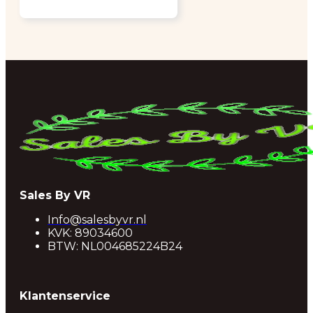
Sales By VR
Info@salesbyvr.nl
KVK: 89034600
BTW: NL004685224B24
Klantenservice