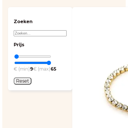
Zoeken
Prijs
€ (min)
9
€ (max)
65
Reset