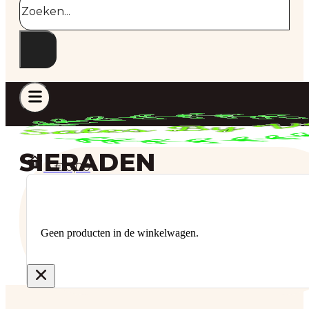
SIERADEN
€
0,00
0
Geen producten in de winkelwagen.