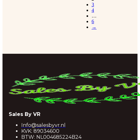
3
4
…
6
→
Sales By VR
Info@salesbyvr.nl
KVK: 89034600
BTW: NL004685224B24