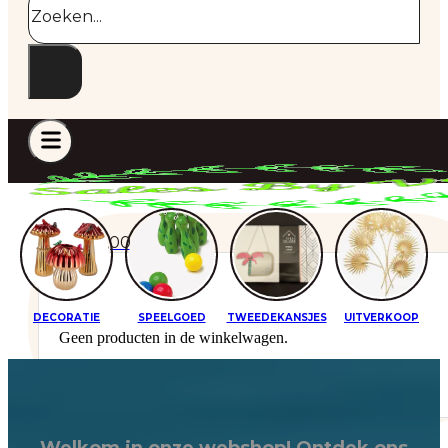
€
0,00
0
S
DECORATIE
SPEELGOED
TWEEDEKANSJES
UITVERKOOP
Geen producten in de winkelwagen.