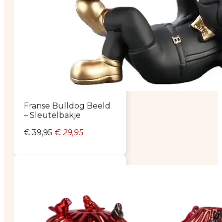
Franse Bulldog Beeld
– Sleutelbakje
Oorspronkelijke
Huidige
€
39,95
€
29,95
prijs
prijs
was:
is:
€ 39,95.
€ 29,95.