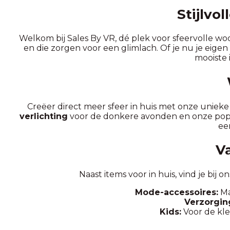
Stijlvo
Welkom bij Sales By VR, dé plek voor sfeervolle woo
en die zorgen voor een glimlach. Of je nu je eigen
mooiste 
Creëer direct meer sfeer in huis met onze uniek
verlichting
voor de donkere avonden en onze popu
ee
V
Naast items voor in huis, vind je bij 
Mode-accessoires:
Ma
Verzorgin
Kids:
Voor de kle